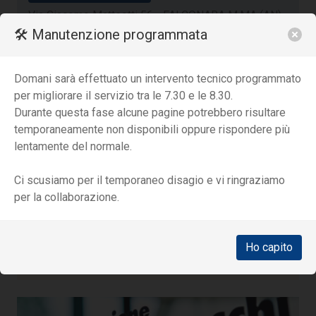
Via Giacomo Matteotti 56 - FALCONARA M.MA (AN)
🛠️ Manutenzione programmata
Domani sarà effettuato un intervento tecnico programmato
per migliorare il servizio tra le 7.30 e le 8.30.
Durante questa fase alcune pagine potrebbero risultare
temporaneamente non disponibili oppure rispondere più
lentamente del normale.
Ambulatorio di Ancona (nord)
Ci scusiamo per il temporaneo disagio e vi ringraziamo
per la collaborazione.
071 889951
ANCONA
398 km
Ho capito
Via Velino 2/3 - ANCONA (Torrette)