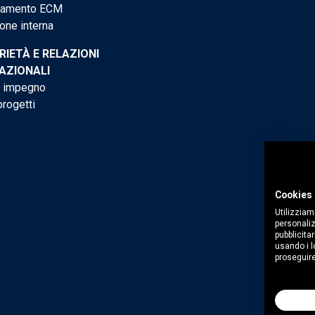
tamento ECM
one interna
RIETÀ E RELAZIONI
AZIONALI
o impegno
progetti
Cookies 
Utilizziam
personaliz
pubblicitar
usando i lo
proseguire