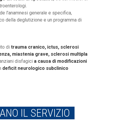
troenterologi.
nde l'anamnesi generale e specifica,
ico della deglutizione e un programma di
ito di
trauma cranico, ictus, sclerosi
nza, miastenia grave, sclerosi multipla
 anziani disfagici
a causa di modificazioni
un
deficit neurologico subclinico
NO IL SERVIZIO