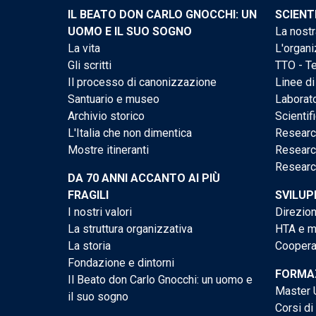
IL BEATO DON CARLO GNOCCHI: UN
SCIENT
UOMO E IL SUO SOGNO
La nostr
La vita
L'organi
Gli scritti
TTO - Te
Il processo di canonizzazione
Linee di
Santuario e museo
Laborato
Archivio storico
Scientif
L'Italia che non dimentica
Researc
Mostre itineranti
Researc
Researc
DA 70 ANNI ACCANTO AI PIÙ
FRAGILI
SVILUP
I nostri valori
Direzion
La struttura organizzativa
HTA e me
La storia
Cooperaz
Fondazione e dintorni
FORMAZ
Il Beato don Carlo Gnocchi: un uomo e
Master U
il suo sogno
Corsi di