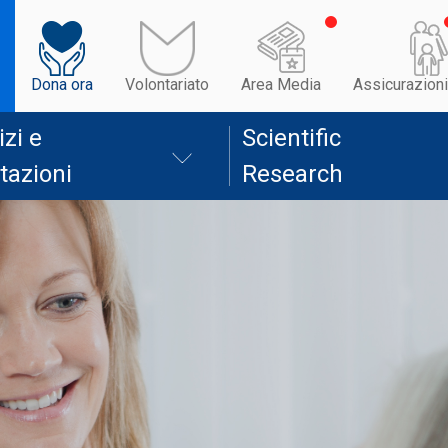
Dona ora
Volontariato
Area Media
Assicurazioni
izi e
Scientific
tazioni
Research