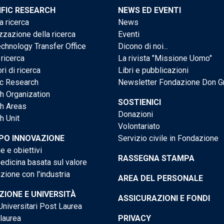
IFIC RESEARCH
NEWS ED EVENTI
a ricerca
News
zzazione della ricerca
Eventi
chnology Transfer Office
Dicono di noi...
 ricerca
La rivista "Missione Uomo"
ri di ricerca
Libri e pubblicazioni
ic Research
Newsletter Fondazione Don G
h Organization
SOSTIENICI
h Areas
Donazioni
h Unit
Volontariato
PO INNOVAZIONE
Servizio civile in Fondazione
e e obiettivi
RASSEGNA STAMPA
dicina basata sul valore
ione con l'industria
AREA DEL PERSONALE
IONE E UNIVERSITÀ
ASSICURAZIONI E FONDI
niversitari Post Laurea
 laurea
PRIVACY