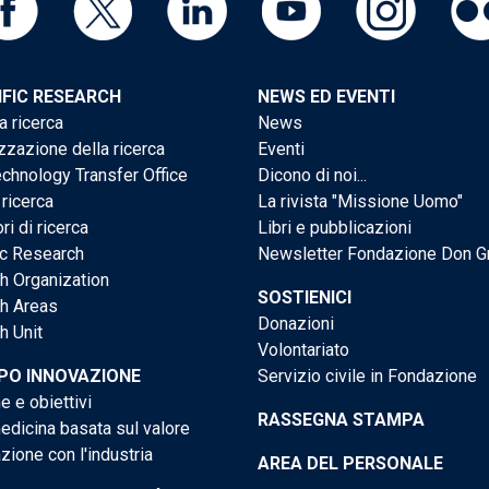
IFIC RESEARCH
NEWS ED EVENTI
a ricerca
News
zzazione della ricerca
Eventi
chnology Transfer Office
Dicono di noi...
 ricerca
La rivista "Missione Uomo"
ri di ricerca
Libri e pubblicazioni
ic Research
Newsletter Fondazione Don G
h Organization
SOSTIENICI
h Areas
Donazioni
h Unit
Volontariato
PO INNOVAZIONE
Servizio civile in Fondazione
e e obiettivi
RASSEGNA STAMPA
dicina basata sul valore
ione con l'industria
AREA DEL PERSONALE