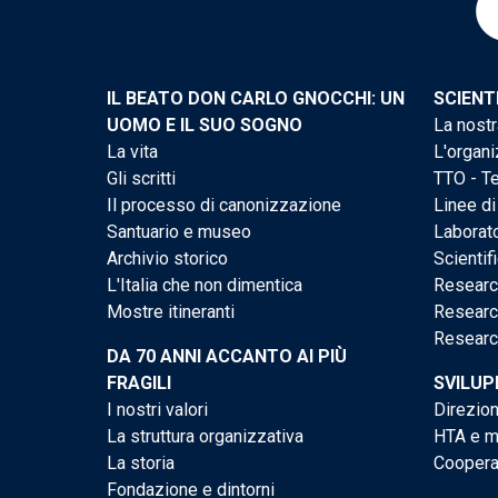
IL BEATO DON CARLO GNOCCHI: UN
SCIENT
UOMO E IL SUO SOGNO
La nostr
La vita
L'organi
Gli scritti
TTO - Te
Il processo di canonizzazione
Linee di
Santuario e museo
Laborato
Archivio storico
Scientif
L'Italia che non dimentica
Researc
Mostre itineranti
Researc
Researc
DA 70 ANNI ACCANTO AI PIÙ
FRAGILI
SVILUP
I nostri valori
Direzion
La struttura organizzativa
HTA e me
La storia
Cooperaz
Fondazione e dintorni