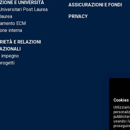
IONE E UNIVERSITÀ
ASSICURAZIONI E FONDI
niversitari Post Laurea
 laurea
PRIVACY
tamento ECM
one interna
RIETÀ E RELAZIONI
AZIONALI
o impegno
progetti
Cookies 
Utilizziam
personaliz
pubblicitar
usando i lo
proseguire