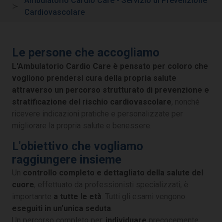
Ambulatorio Cardio Care - Servizio di Prevenzione
Cardiovascolare
Le persone che accogliamo
L'Ambulatorio Cardio Care è pensato per coloro che
vogliono prendersi cura della propria salute
attraverso un percorso strutturato di prevenzione e
stratificazione del rischio cardiovascolare
, nonché
ricevere indicazioni pratiche e personalizzate per
migliorare la propria salute e benessere.
L'obiettivo che vogliamo
raggiungere insieme
Un
controllo completo e dettagliato della salute del
cuore
, effettuato da professionisti specializzati, è
importanrte
a tutte le età
. Tutti gli esami vengono
eseguiti in un’unica seduta
.
Un percorso completo per:
individuare
precocemente