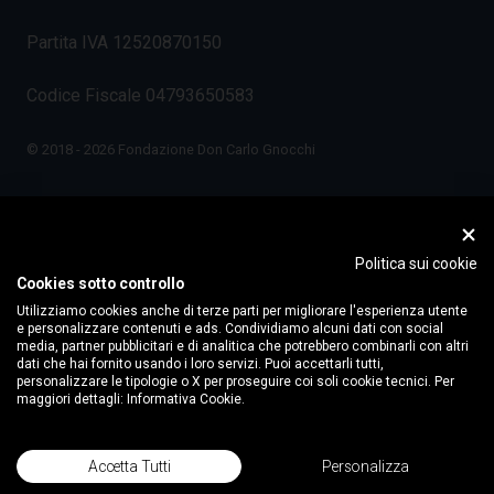
Partita IVA 12520870150
Codice Fiscale 04793650583
© 2018 - 2026 Fondazione Don Carlo Gnocchi
Politica sui cookie
Cookies sotto controllo
Utilizziamo cookies anche di terze parti per migliorare l'esperienza utente
e personalizzare contenuti e ads. Condividiamo alcuni dati con social
media, partner pubblicitari e di analitica che potrebbero combinarli con altri
dati che hai fornito usando i loro servizi. Puoi accettarli tutti,
personalizzare le tipologie o X per proseguire coi soli cookie tecnici. Per
maggiori dettagli:
Informativa Cookie.
Accetta Tutti
Personalizza