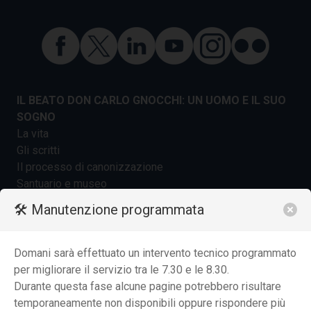
IL BEATO DON CARLO GNOCCHI: UN UOMO E IL SUO
SOGNO
La vita
Gli scritti
Il processo di canonizzazione
Santuario e museo
Archivio storico
🛠️ Manutenzione programmata
L'Italia che non dimentica
Mostre itineranti
Domani sarà effettuato un intervento tecnico programmato
DA 70 ANNI ACCANTO AI PIÙ FRAGILI
per migliorare il servizio tra le 7.30 e le 8.30.
I nostri valori
Durante questa fase alcune pagine potrebbero risultare
La struttura organizzativa
temporaneamente non disponibili oppure rispondere più