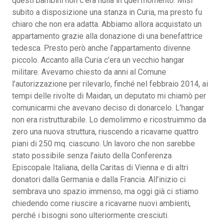
questi bambini non c’era nulla in quel momento. Misi
subito a disposizione una stanza in Curia, ma presto fu
chiaro che non era adatta. Abbiamo allora acquistato un
appartamento grazie alla donazione di una benefattrice
tedesca. Presto però anche l’appartamento divenne
piccolo. Accanto alla Curia c’era un vecchio hangar
militare. Avevamo chiesto da anni al Comune
l’autorizzazione per rilevarlo, finché nel febbraio 2014, ai
tempi delle rivolte di Maidan, un deputato mi chiamò per
comunicarmi che avevano deciso di donarcelo. L’hangar
non era ristrutturabile. Lo demolimmo e ricostruimmo da
zero una nuova struttura, riuscendo a ricavarne quattro
piani di 250 mq. ciascuno. Un lavoro che non sarebbe
stato possibile senza l’aiuto della Conferenza
Episcopale Italiana, della Caritas di Vienna e di altri
donatori dalla Germania e dalla Francia. All’inizio ci
sembrava uno spazio immenso, ma oggi già ci stiamo
chiedendo come riuscire a ricavarne nuovi ambienti,
perché i bisogni sono ulteriormente cresciuti.