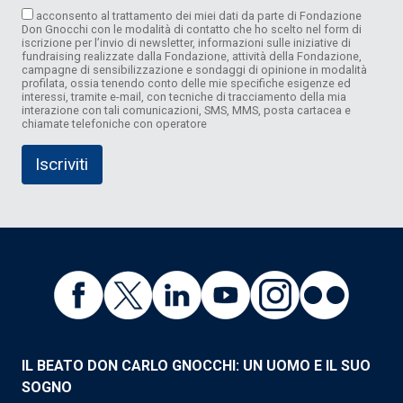
acconsento al trattamento dei miei dati da parte di Fondazione
Don Gnocchi con le modalità di contatto che ho scelto nel form di
iscrizione per l’invio di newsletter, informazioni sulle iniziative di
fundraising realizzate dalla Fondazione, attività della Fondazione,
campagne di sensibilizzazione e sondaggi di opinione in modalità
profilata, ossia tenendo conto delle mie specifiche esigenze ed
interessi, tramite e-mail, con tecniche di tracciamento della mia
interazione con tali comunicazioni, SMS, MMS, posta cartacea e
chiamate telefoniche con operatore
IL BEATO DON CARLO GNOCCHI: UN UOMO E IL SUO
SOGNO