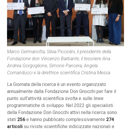
Marco Germanotta, Silvia Picciolini, il presidente della
Fondazione don Vincenzo Barbante, il tesoriere Ana
Andrea Gorgoglione, Simone Pancera, Angela
Comanducci e la direttrice scientifica Cristina Messa
La Giornata della ricerca è un evento organizzato
annualmente dalla Fondazione Don Gnocchi per fare il
punto sull’attività scientifica svolta e sulle linee
programmatiche di sviluppo. Nel 2022 gli specialisti
della Fondazione Don Gnocchi attivi nella ricerca sono
stati
256
e hanno pubblicato complessivamente
274
articoli
su riviste scientifiche indicizzate nazionali e