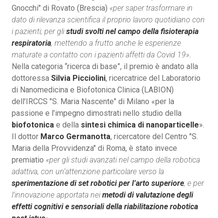
Gnocchi" di Rovato (Brescia)
«per saper trasformare in
dato di rilevanza scientifica il proprio lavoro quotidiano con
i pazienti; per gli
studi svolti nel campo della fisioterapia
respiratoria
, mettendo a frutto anche le esperienze
maturate a contatto con i pazienti affetti da Covid 19»
.
Nella categoria “ricerca di base”, il premio è andato alla
dottoressa
Silvia Picciolini
, ricercatrice del Laboratorio
di Nanomedicina e Biofotonica Clinica (LABION)
dell’IRCCS "S. Maria Nascente" di Milano «per la
passione e l’impegno dimostrati nello studio della
biofotonica
e della
sintesi chimica di nanoparticelle
».
Il dottor
Marco Germanotta
, ricercatore del Centro "S.
Maria della Provvidenza" di Roma, è stato invece
premiatio
«per gli studi avanzati nel campo della robotica
adattiva, con un’attenzione particolare verso la
sperimentazione di set robotici per l’arto superiore
, e per
l’innovazione apportata nei
metodi di valutazione degli
effetti cognitivi e sensoriali della riabilitazione robotica