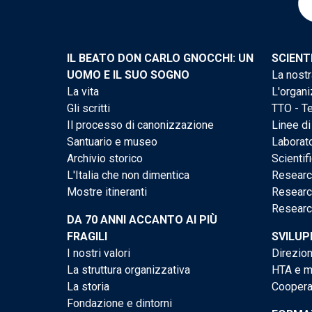
IL BEATO DON CARLO GNOCCHI: UN
SCIENT
UOMO E IL SUO SOGNO
La nostr
La vita
L'organi
Gli scritti
TTO - Te
Il processo di canonizzazione
Linee di
Santuario e museo
Laborato
Archivio storico
Scientif
L'Italia che non dimentica
Researc
Mostre itineranti
Researc
Researc
DA 70 ANNI ACCANTO AI PIÙ
FRAGILI
SVILUP
I nostri valori
Direzion
La struttura organizzativa
HTA e me
La storia
Cooperaz
Fondazione e dintorni