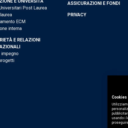
IONE E UNIVERSITÀ
ASSICURAZIONI E FONDI
niversitari Post Laurea
 laurea
PRIVACY
tamento ECM
one interna
RIETÀ E RELAZIONI
AZIONALI
o impegno
progetti
Cookies 
Utilizziam
personaliz
pubblicitar
usando i lo
proseguire