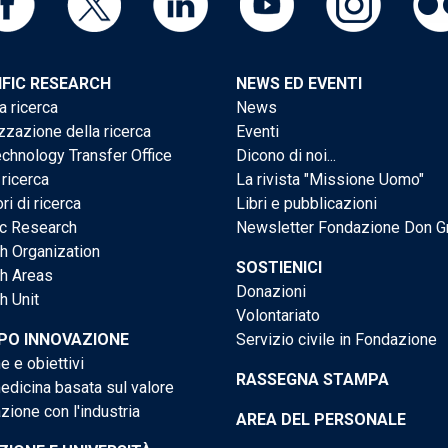
IFIC RESEARCH
NEWS ED EVENTI
a ricerca
News
zzazione della ricerca
Eventi
chnology Transfer Office
Dicono di noi...
 ricerca
La rivista "Missione Uomo"
ri di ricerca
Libri e pubblicazioni
ic Research
Newsletter Fondazione Don G
h Organization
SOSTIENICI
h Areas
Donazioni
h Unit
Volontariato
PO INNOVAZIONE
Servizio civile in Fondazione
e e obiettivi
RASSEGNA STAMPA
dicina basata sul valore
ione con l'industria
AREA DEL PERSONALE