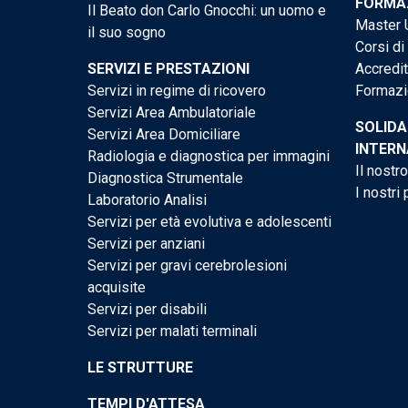
FORMAZ
Il Beato don Carlo Gnocchi: un uomo e
Master U
il suo sogno
Corsi di
SERVIZI E PRESTAZIONI
Accredi
Servizi in regime di ricovero
Formazi
Servizi Area Ambulatoriale
SOLIDA
Servizi Area Domiciliare
INTERN
Radiologia e diagnostica per immagini
Il nostr
Diagnostica Strumentale
I nostri 
Laboratorio Analisi
Servizi per età evolutiva e adolescenti
Servizi per anziani
Servizi per gravi cerebrolesioni
acquisite
Servizi per disabili
Servizi per malati terminali
LE STRUTTURE
TEMPI D'ATTESA