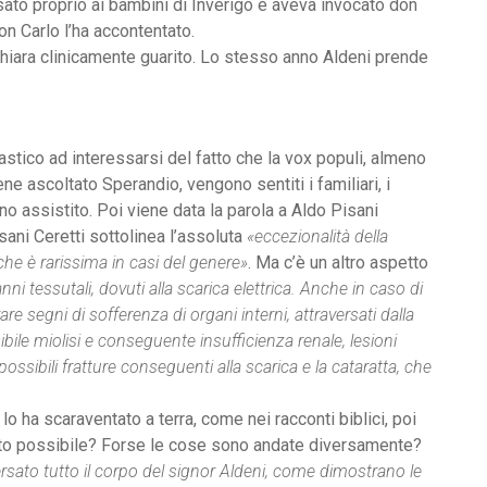
sato proprio ai bambini di Inverigo e aveva invocato don
don Carlo l’ha accontentato.
 dichiara clinicamente guarito. Lo stesso anno Aldeni prende
siastico ad interessarsi del fatto che la vox populi, almeno
ene ascoltato Sperandio, vengono sentiti i familiari, i
nno assistito. Poi viene data la parola a Aldo Pisani
isani Ceretti sottolinea l’assoluta
«eccezionalità della
che è rarissima in casi del genere»
. Ma c’è un altro aspetto
ni tessutali, dovuti alla scarica elettrica. Anche in caso di
e segni di sofferenza di organi interni, attraversati dalla
ile miolisi e conseguente insufficienza renale, lesioni
possibili fratture conseguenti alla scarica e la cataratta, che
lo ha scaraventato a terra, come nei racconti biblici, poi
tato possibile? Forse le cose sono andate diversamente?
versato tutto il corpo del signor Aldeni, come dimostrano le