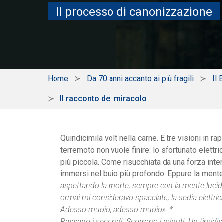
Il processo di canonizzazione
Home
Da 70 anni accanto ai più fragili
Il
Il racconto del miracolo
Quindicimila volt nella carne. E tre visioni in ra
terremoto non vuole finire: lo sfortunato elettr
più piccola. Come risucchiata da una forza intern
immersi nel buio più profondo. Eppure la mente
aspettando la morte, sempre con la mente lucida
ormai mi consideravo spacciato, la sedia elettric
Adesso muoio, adesso muoio». *
Passano i secondi. Scorrono i minuti. Un timidis