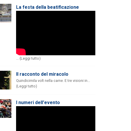
La festa della beatificazione
... (Leggi tutto)
Il racconto del miracolo
Quindicimila volt nella carne. E tre visioni in...
(Leggi tutto)
I numeri dell'evento