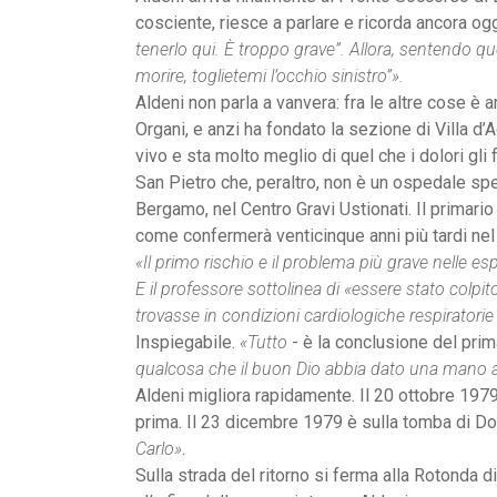
cosciente, riesce a parlare e ricorda ancora o
tenerlo qui. È troppo grave”. Allora, sentendo qu
morire, toglietemi l’occhio sinistro”».
Aldeni non parla a vanvera: fra le altre cose è
Organi, e anzi ha fondato la sezione di Villa d’A
vivo e sta molto meglio di quel che i dolori gli 
San Pietro che, peraltro, non è un ospedale spec
Bergamo, nel Centro Gravi Ustionati. Il primario 
come confermerà venticinque anni più tardi ne
«Il primo rischio e il problema più grave nelle esp
E il professore sottolinea di «essere stato colpi
trovasse in condizioni cardiologiche respiratorie
Inspiegabile.
«Tutto
- è la conclusione del prim
qualcosa che il buon Dio abbia dato una mano al
Aldeni migliora rapidamente. Il 20 ottobre 1979
prima. Il 23 dicembre 1979 è sulla tomba di Do
Carlo»
.
Sulla strada del ritorno si ferma alla Rotonda d