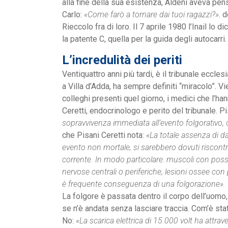
alla fine della sua esistenza, Aldeni aveva pen
Carlo:
«Come farò a tornare dai tuoi ragazzi?»
. 
Rieccolo fra di loro. Il 7 aprile 1980 l’Inail lo
la patente C, quella per la guida degli autocarri.
L’incredulità dei periti
Ventiquattro anni più tardi, è il tribunale eccle
a Villa d’Adda, ha sempre definiti “miracolo”. Vi
colleghi presenti quel giorno, i medici che l’ha
Ceretti, endocrinologo e perito del tribunale. P
sopravvivenza immediata all’evento folgorativo, 
che Pisani Ceretti nota:
«La totale assenza di dan
evento non mortale, si sarebbero dovuti riscontrar
corrente. In modo particolare: muscoli con possib
nervose centrali o periferiche, lesioni ossee con 
è frequente conseguenza di una folgorazione».
La folgore è passata dentro il corpo dell’uomo, 
se n’è andata senza lasciare traccia. Com’è s
No:
«La scarica elettrica di 15.000 volt ha attra