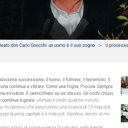
 Beato don Carlo Gnocchi: un uomo e il suo sogno
Il process
pidissima successione: il tuono, il fulmine, il terremoto. Il
icista continua a vibrare. Come una foglia. Piccola. Sempre
a invisibile. È rannicchiato su se stesso. Gli occhi chiusi,
 continua a girare:
«Rimasi lì credo qualche minuto,
, mi ripetevo che avevo preso una scarica di 15 mila volt,
a per la pena capitale è 6 mila volt. Ripetevo dentro di me:
simo istinto di sopravvivenza fa capolino nella mente