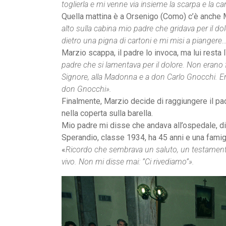
toglierla e mi venne via insieme la scarpa e la ca
Quella mattina è a Orsenigo (Como) c’è anche M
alto sulla cabina mio padre che gridava per il do
dietro una pigna di cartoni e mi misi a piangere…
Marzio scappa, il padre lo invoca, ma lui resta l
padre che si lamentava per il dolore. Non erano f
Signore, alla Madonna e a don Carlo Gnocchi. Er
don Gnocchi».
Finalmente, Marzio decide di raggiungere il pad
nella coperta sulla barella.
Mio padre mi disse che andava all’ospedale, di
Sperandio, classe 1934, ha 45 anni e una famiglia
«
Ricordo che sembrava un saluto, un testamento
vivo. Non mi disse mai: ”Ci rivediamo”».