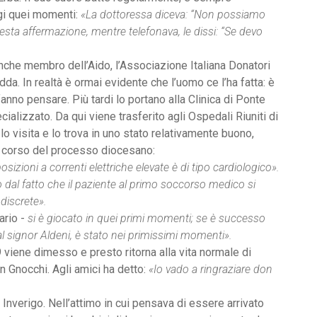
ggi quei momenti:
«La dottoressa diceva: “Non possiamo
esta affermazione, mentre telefonava, le dissi: “Se devo
 anche membro dell’Aido, l’Associazione Italiana Donatori
dda. In realtà è ormai evidente che l’uomo ce l’ha fatta: è
fanno pensare. Più tardi lo portano alla Clinica di Ponte
ializzato. Da qui viene trasferito agli Ospedali Riuniti di
lo visita e lo trova in uno stato relativamente buono,
l corso del processo diocesano:
osizioni a correnti elettriche elevate è di tipo cardiologico».
to dal fatto che il paziente al primo soccorso medico si
 discrete».
ario -
si è giocato in quei primi momenti; se è successo
 signor Aldeni, è stato nei primissimi momenti».
 viene dimesso e presto ritorna alla vita normale di
n Gnocchi. Agli amici ha detto:
«Io vado a ringraziare don
i Inverigo. Nell’attimo in cui pensava di essere arrivato