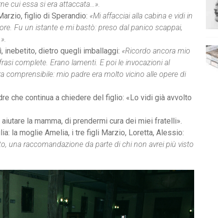
rne cui essa si era attaccata…».
arzio, figlio di Sperandio:
«Mi affacciai alla cabina e vidi in
lore. Fu un istante e mi bastò: preso dal panico scappai,
».
ì, inebetito, dietro quegli imballaggi:
«Ricordo ancora mio
rasi complete. Erano lamenti. E poi le invocazioni al
a comprensibile: mio padre era molto vicino alle opere di
re che continua a chiedere del figlio: «Lo vidi già avvolto
 aiutare la mamma, di prendermi cura dei miei fratelli».
: la moglie Amelia, i tre figli Marzio, Loretta, Alessio:
, una raccomandazione da parte di chi non avrei più visto