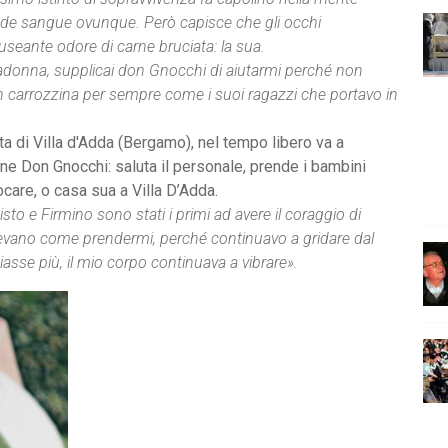
 Vede sangue ovunque. Però capisce che gli occhi
useante odore di carne bruciata: la sua.
Madonna, supplicai don Gnocchi di aiutarmi perché non
in carrozzina per sempre come i suoi ragazzi che portavo in
sta di Villa d'Adda (Bergamo), nel tempo libero va a
one Don Gnocchi: saluta il personale, prende i bambini
giocare, o casa sua a Villa D’Adda.
sto e Firmino sono stati i primi ad avere il coraggio di
pevano come prendermi, perché continuavo a gridare dal
asse più, il mio corpo continuava a vibrare».