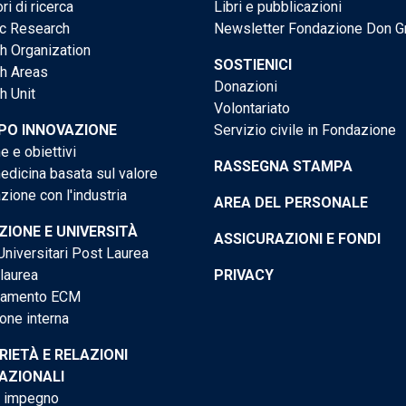
ri di ricerca
Libri e pubblicazioni
ic Research
Newsletter Fondazione Don G
h Organization
SOSTIENICI
h Areas
Donazioni
h Unit
Volontariato
PO INNOVAZIONE
Servizio civile in Fondazione
e e obiettivi
RASSEGNA STAMPA
dicina basata sul valore
ione con l'industria
AREA DEL PERSONALE
IONE E UNIVERSITÀ
ASSICURAZIONI E FONDI
niversitari Post Laurea
 laurea
PRIVACY
tamento ECM
one interna
RIETÀ E RELAZIONI
AZIONALI
o impegno