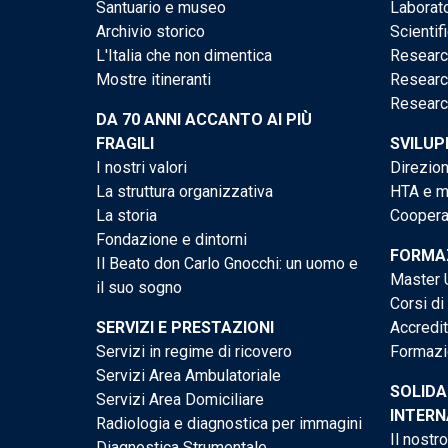
Santuario e museo
Laborato
Archivio storico
Scientif
L'Italia che non dimentica
Researc
Mostre itineranti
Researc
Researc
DA 70 ANNI ACCANTO AI PIÙ
FRAGILI
SVILUP
I nostri valori
Direzion
La struttura organizzativa
HTA e me
La storia
Cooperaz
Fondazione e dintorni
FORMAZ
Il Beato don Carlo Gnocchi: un uomo e
Master U
il suo sogno
Corsi di
SERVIZI E PRESTAZIONI
Accredi
Servizi in regime di ricovero
Formazi
Servizi Area Ambulatoriale
SOLIDA
Servizi Area Domiciliare
INTERN
Radiologia e diagnostica per immagini
Il nostr
Diagnostica Strumentale