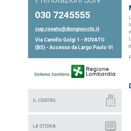
030 7245555
L
I
cup.rovato@dongnocchi.it
o
L
Via Camillo Golgi 1 - ROVATO
p
(BS) - Accesso da Largo Paolo VI
P
IL CENTRO
LA STORIA