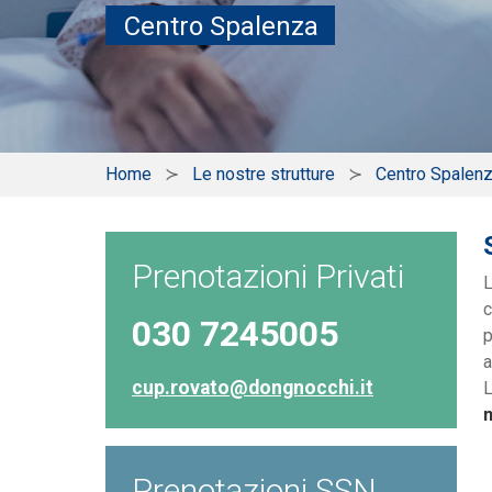
Centro Spalenza
Home
Le nostre strutture
Centro Spalen
Prenotazioni Privati
L
c
030 7245005
p
a
cup.rovato@dongnocchi.it
L
m
Prenotazioni SSN