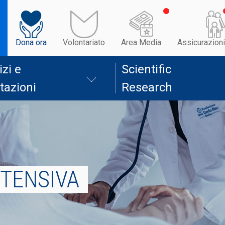
Dona ora
Volontariato
Area Media
Assicurazioni
izi e
Scientific
tazioni
Research
NTENSIVA