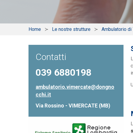
Home
Le nostre strutture
Ambulatorio di
Contatti
L
c
039 6880198
i
U
ambulatorio.vimercate@dongno
cchi.it
Via Rossino - VIMERCATE (MB)
s