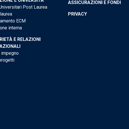
IONE E UNIVERSITÀ
ASSICURAZIONI E FONDI
niversitari Post Laurea
 laurea
PRIVACY
tamento ECM
one interna
RIETÀ E RELAZIONI
AZIONALI
o impegno
progetti