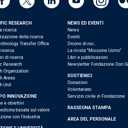
IFIC RESEARCH
NEWS ED EVENTI
a ricerca
News
zzazione della ricerca
Eventi
chnology Transfer Office
Dicono di noi...
 ricerca
La rivista "Missione Uomo"
ri di ricerca
Libri e pubblicazioni
ic Research
Newsletter Fondazione Don G
h Organization
SOSTIENICI
h Areas
Donazioni
h Unit
Volontariato
PO INNOVAZIONE
Servizio civile in Fondazione
e e obiettivi
RASSEGNA STAMPA
dicina basata sul valore
ione con l'industria
AREA DEL PERSONALE