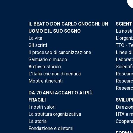
IL BEATO DON CARLO GNOCCHI: UN
SCIENT
UOMO E IL SUO SOGNO
La nostr
La vita
L'organi
Gli scritti
TTO - Te
Il processo di canonizzazione
Linee di
Santuario e museo
Laborato
Archivio storico
Scientif
L'Italia che non dimentica
Researc
Mostre itineranti
Researc
Researc
DA 70 ANNI ACCANTO AI PIÙ
FRAGILI
SVILUP
I nostri valori
Direzion
La struttura organizzativa
HTA e me
La storia
Cooperaz
Fondazione e dintorni