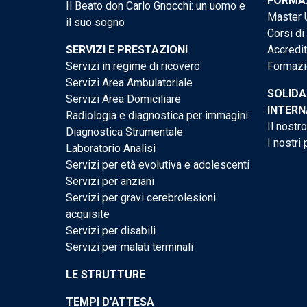
FORMAZ
Il Beato don Carlo Gnocchi: un uomo e
Master U
il suo sogno
Corsi di
SERVIZI E PRESTAZIONI
Accredi
Servizi in regime di ricovero
Formazi
Servizi Area Ambulatoriale
SOLIDA
Servizi Area Domiciliare
INTERN
Radiologia e diagnostica per immagini
Il nostr
Diagnostica Strumentale
I nostri 
Laboratorio Analisi
Servizi per età evolutiva e adolescenti
Servizi per anziani
Servizi per gravi cerebrolesioni
acquisite
Servizi per disabili
Servizi per malati terminali
LE STRUTTURE
TEMPI D'ATTESA