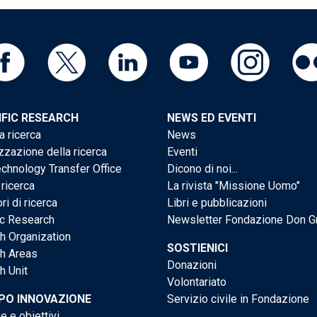
IFIC RESEARCH
NEWS ED EVENTI
a ricerca
News
zzazione della ricerca
Eventi
chnology Transfer Office
Dicono di noi...
 ricerca
La rivista "Missione Uomo"
ri di ricerca
Libri e pubblicazioni
ic Research
Newsletter Fondazione Don G
h Organization
SOSTIENICI
h Areas
Donazioni
h Unit
Volontariato
PO INNOVAZIONE
Servizio civile in Fondazione
e e obiettivi