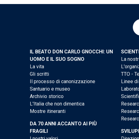
IL BEATO DON CARLO GNOCCHI: UN
SCIENT
UOMO E IL SUO SOGNO
La nostr
La vita
L'organi
Gli scritti
TTO - Te
Il processo di canonizzazione
Linee di
Santuario e museo
Laborato
Archivio storico
Scientif
L'Italia che non dimentica
Researc
Mostre itineranti
Researc
Researc
DA 70 ANNI ACCANTO AI PIÙ
FRAGILI
SVILUP
I nostri valori
Direzion