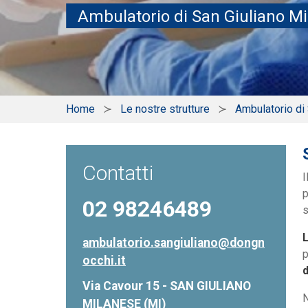
Ambulatorio di San Giuliano M
Home
Le nostre strutture
Ambulatorio di
Contatti
I
p
02 98246489
s
ambulatorio.sangiuliano@dongn
p
occhi.it
d
Via Cavour 15 - SAN GIULIANO
N
MILANESE (MI)