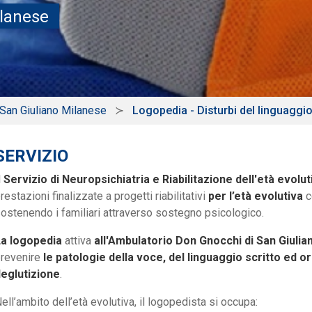
ilanese
 San Giuliano Milanese
Logopedia - Disturbi del linguaggi
SERVIZIO
l
Servizio di Neuropsichiatria e Riabilitazione dell'età evolut
restazioni finalizzate a progetti riabilitativi
per l’età evolutiva
c
ostenendo i familiari attraverso sostegno psicologico.
La logopedia
attiva
all'Ambulatorio Don Gnocchi di San Giuli
revenire
le patologie della voce, del linguaggio scritto ed o
eglutizione
.
ell’ambito dell’età evolutiva, il logopedista si occupa: