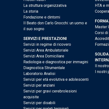
La struttura organizzativa
HTA e me
La storia
Cooperaz
Fondazione e dintorni
FORMAZ
Il Beato don Carlo Gnocchi: un uomo e
Master U
il suo sogno
Corsi di
SERVIZI E PRESTAZIONI
Accredi
Servizi in regime di ricovero
Formazi
Servizi Area Ambulatoriale
SOLIDA
Servizi Area Domiciliare
INTERN
Radiologia e diagnostica per immagini
Il nostr
Diagnostica Strumentale
I nostri 
Laboratorio Analisi
Servizi per età evolutiva e adolescenti
Servizi per anziani
Servizi per gravi cerebrolesioni
acquisite
Servizi per disabili
Servizi per malati terminali