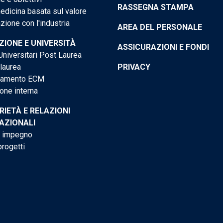
RASSEGNA STAMPA
dicina basata sul valore
ione con l'industria
AREA DEL PERSONALE
IONE E UNIVERSITÀ
ASSICURAZIONI E FONDI
niversitari Post Laurea
 laurea
PRIVACY
tamento ECM
one interna
RIETÀ E RELAZIONI
AZIONALI
o impegno
progetti