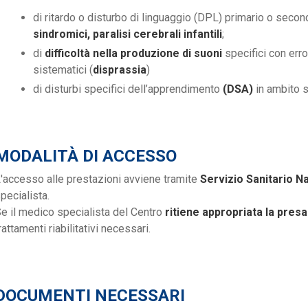
di ritardo o disturbo di linguaggio (DPL) primario o secon
sindromici, paralisi cerebrali infantili
;
di
difficoltà nella produzione di suoni
specifici con erro
sistematici (
disprassia
)
di disturbi specifici dell’apprendimento
(DSA)
in ambito s
MODALITÀ DI ACCESSO
'accesso alle prestazioni avviene tramite
Servizio Sanitario N
pecialista.
e il medico specialista del Centro
ritiene appropriata la presa
rattamenti riabilitativi necessari.
DOCUMENTI NECESSARI