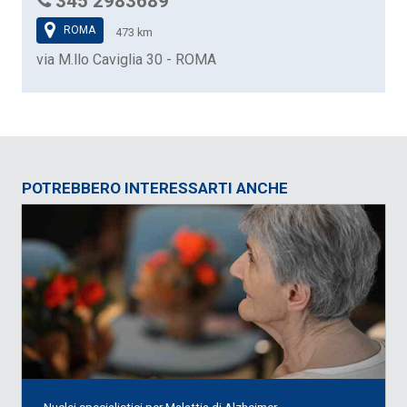
345 2983689
ROMA
473 km
via M.llo Caviglia 30 - ROMA
POTREBBERO INTERESSARTI ANCHE
Nuclei specialistici per Malattia di Alzheimer