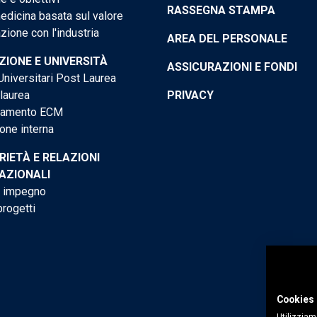
RASSEGNA STAMPA
dicina basata sul valore
ione con l'industria
AREA DEL PERSONALE
IONE E UNIVERSITÀ
ASSICURAZIONI E FONDI
niversitari Post Laurea
 laurea
PRIVACY
tamento ECM
one interna
RIETÀ E RELAZIONI
AZIONALI
o impegno
progetti
Cookies 