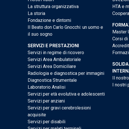
La struttura organizzativa
HTA e me
La storia
Cooperaz
Fondazione e dintorni
FORMAZ
Il Beato don Carlo Gnocchi: un uomo e
Master U
il suo sogno
Corsi di
SERVIZI E PRESTAZIONI
Accredi
Servizi in regime di ricovero
Formazi
Servizi Area Ambulatoriale
SOLIDA
Servizi Area Domiciliare
INTERN
Radiologia e diagnostica per immagini
Il nostr
Diagnostica Strumentale
I nostri 
Laboratorio Analisi
Servizi per età evolutiva e adolescenti
Servizi per anziani
Servizi per gravi cerebrolesioni
acquisite
Servizi per disabili
Servizi per malati terminali