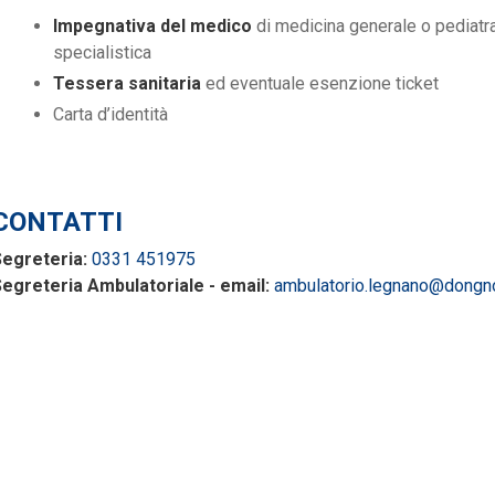
Impegnativa del medico
di medicina generale o pediatra d
specialistica
Tessera sanitaria
ed eventuale esenzione ticket
Carta d’identità
CONTATTI
egreteria:
0331 451975
egreteria Ambulatoriale - email:
ambulatorio.legnano@dongno