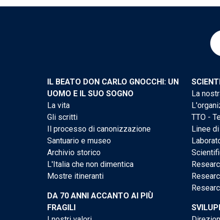
IL BEATO DON CARLO GNOCCHI: UN
SCIENT
UOMO E IL SUO SOGNO
La nostr
La vita
L'organi
Gli scritti
TTO - Te
Il processo di canonizzazione
Linee di
Santuario e museo
Laborato
Archivio storico
Scientif
L'Italia che non dimentica
Researc
Mostre itineranti
Researc
Researc
DA 70 ANNI ACCANTO AI PIÙ
FRAGILI
SVILUP
I nostri valori
Direzion