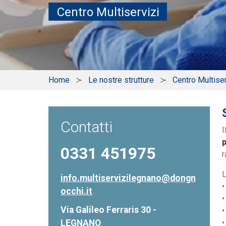
Centro Multiservizi
Home
Le nostre strutture
Centro Multiser
Contatti
I
p
0331 451975
r
L
info.multiservizilegnano@dongn
•
occhi.it
•
Via Galileo Ferraris 30 -
•
LEGNANO
•