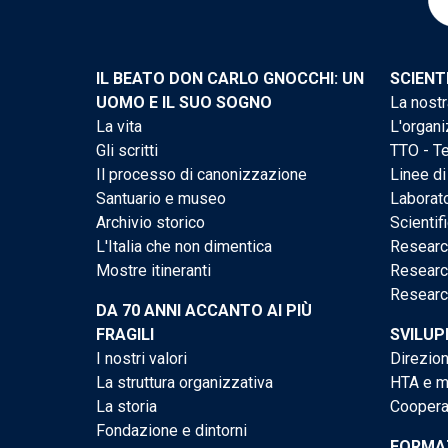
IL BEATO DON CARLO GNOCCHI: UN
SCIENT
UOMO E IL SUO SOGNO
La nostr
La vita
L'organi
Gli scritti
TTO - Te
Il processo di canonizzazione
Linee di
Santuario e museo
Laborato
Archivio storico
Scientif
L'Italia che non dimentica
Researc
Mostre itineranti
Researc
Researc
DA 70 ANNI ACCANTO AI PIÙ
FRAGILI
SVILUP
I nostri valori
Direzion
La struttura organizzativa
HTA e me
La storia
Cooperaz
Fondazione e dintorni
FORMAZ