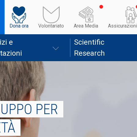
Dona ora
Volontariato
Area Media
Assicurazioni
izi e
Scientific
tazioni
Research
RUPPO PER
ETÀ