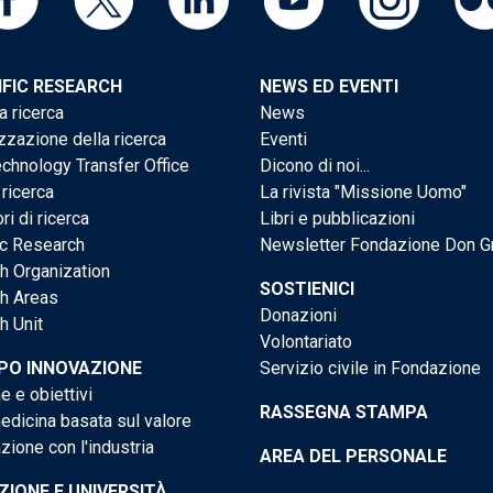
IFIC RESEARCH
NEWS ED EVENTI
a ricerca
News
zzazione della ricerca
Eventi
chnology Transfer Office
Dicono di noi...
 ricerca
La rivista "Missione Uomo"
ri di ricerca
Libri e pubblicazioni
ic Research
Newsletter Fondazione Don G
h Organization
SOSTIENICI
h Areas
Donazioni
h Unit
Volontariato
PO INNOVAZIONE
Servizio civile in Fondazione
e e obiettivi
RASSEGNA STAMPA
dicina basata sul valore
ione con l'industria
AREA DEL PERSONALE
IONE E UNIVERSITÀ