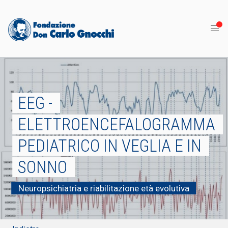
EEG -
ELETTROENCEFALOGRAMMA
PEDIATRICO IN VEGLIA E IN
SONNO
Neuropsichiatria e riabilitazione età evolutiva